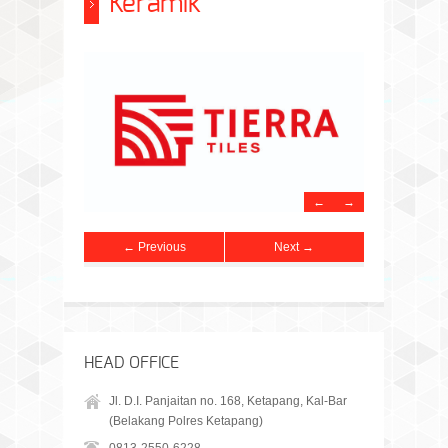
Keramik
←
→
← Previous
Next →
HEAD OFFICE
Jl. D.I. Panjaitan no. 168, Ketapang, Kal-Bar
(Belakang Polres Ketapang)
0813-2550-6228