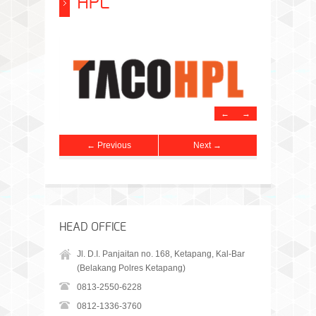
HPL
←
→
← Previous
Next →
HEAD OFFICE
Jl. D.I. Panjaitan no. 168, Ketapang, Kal-Bar
(Belakang Polres Ketapang)
0813-2550-6228
0812-1336-3760